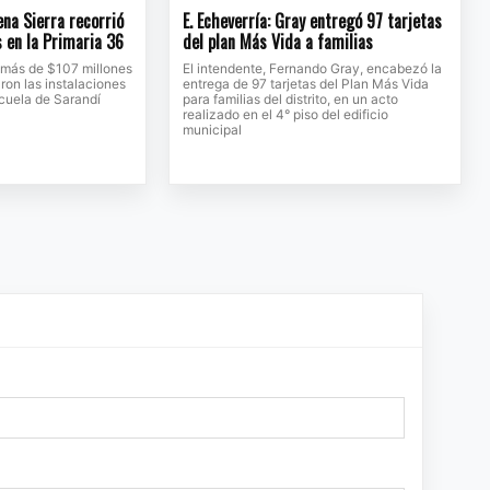
na Sierra recorrió
E. Echeverría: Gray entregó 97 tarjetas
s en la Primaria 36
del plan Más Vida a familias
 más de $107 millones
El intendente, Fernando Gray, encabezó la
ron las instalaciones
entrega de 97 tarjetas del Plan Más Vida
scuela de Sarandí
para familias del distrito, en un acto
realizado en el 4° piso del edificio
municipal