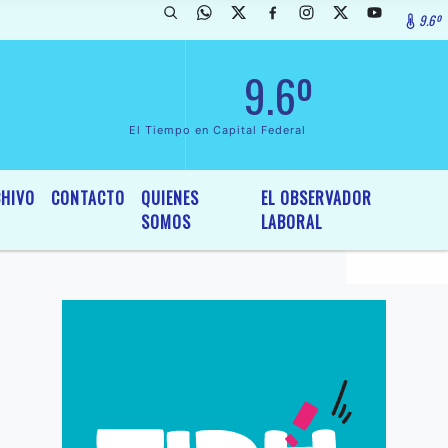
9.6º
ada de InterÃ©s General y Legislativo, por Ordenanza NÂº 6236/19 del
9.6º
El Tiempo en Capital Federal
HIVO
CONTACTO
QUIENES
EL OBSERVADOR
SOMOS
LABORAL