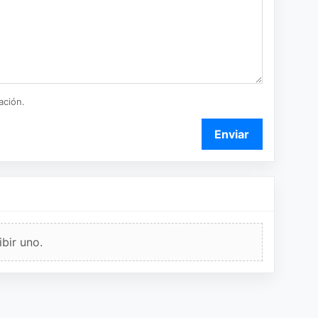
ación.
Enviar
bir uno.