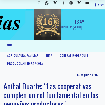
13.4º
13.4º
El Tiempo en Capital
Federal
AGRICULTURA FAMILIAR
INTA
GENERAL RODRÃ­GUEZ
PRODUCCIÃ³N HORTÃ­COLA
14 de julio de 2021
Aníbal Duarte: “Las cooperativas
cumplen un rol fundamental en los
pequeños productores”