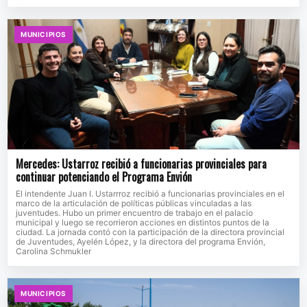
MUNICIPIOS
Mercedes: Ustarroz recibió a funcionarias provinciales para
continuar potenciando el Programa Envión
El intendente Juan I. Ustarrroz recibió a funcionarias provinciales en el
marco de la articulación de políticas públicas vinculadas a las
juventudes. Hubo un primer encuentro de trabajo en el palacio
municipal y luego se recorrieron acciones en distintos puntos de la
ciudad. La jornada contó con la participación de la directora provincial
de Juventudes, Ayelén López, y la directora del programa Envión,
Carolina Schmukler
MUNICIPIOS