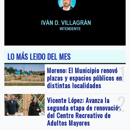
LO MÁS LEIDO DEL MES
1
Moreno: El Municipio renovó
plazas y espacios públicos en
distintas localidades
2
Vicente López: Avanza la
segunda etapa de renovación
del Centro Recreativo de
Adultos Mayores