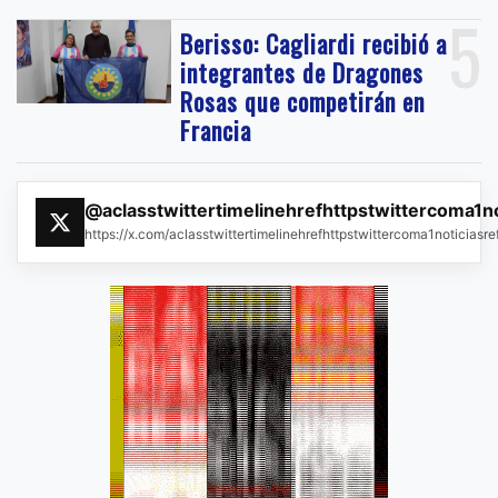
5
Berisso: Cagliardi recibió a
integrantes de Dragones
Rosas que competirán en
Francia
@aclasstwittertimelinehrefhttpstwittercoma1n
https://x.com/aclasstwittertimelinehrefhttpstwittercoma1noticias