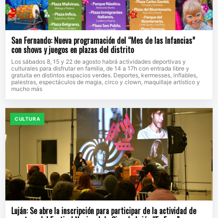
San Fernando: Nueva programación del “Mes de las Infancias”
con shows y juegos en plazas del distrito
Los sábados 8, 15 y 22 de agosto habrá actividades deportivas y
culturales para disfrutar en familia, de 14 a 17h con entrada libre y
gratuita en distintos espacios verdes. Deportes, kermesses, inflables,
palestras, espectáculos de magia, circo y clown, maquillaje artístico y
mucho más
CULTURA
Luján: Se abre la inscripción para participar de la actividad de