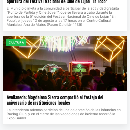
apertura del Festival Nacional de Cine de Luján “En Foco”
El Municipio invita a la comunidad a participar de la actividad gratuita
“Punto de Partida y Cine Joven”, que se llevará a cabo durante la
apertura de la 5° edición del Festival Nacional de Cine de Luján “En
Foco”, el jueves 13 de agosto a las 17 horas en el Centro Cultural
Municipal Ana de Matos (Paseo Calelián 1135)
CULTURA
Avellaneda: Magdalena Sierra compartió el festejo del
aniversario de instituciones locales
La intendenta además participó de una celebración de las infancias en
Racing Club, y en el cierre de las vacaciones de invierno recorrió la
Expo Gamer