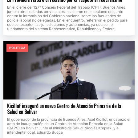
En el cierre del 127º Consejo Federal del Trabajo (CFT), Buenos Aires
junto a otros estados provinciales insistieron en el reclamo conjunto
contra la intromisión del Gobierno nacional sobre las facultades de
policía laboral no delegadas. En el encuentro, reiteraron el pedido para
que se respeten las jurisdicciones y autonomías, ya que son el
fundamento del sistema Representativo, Republicano y Federal
POLITICA
Kicillof inauguró un nuevo Centro de Atención Primaria de la
Salud en Bolívar
El gobernador de la provincia de Buenos Aires, Axel Kicillof, encabezó el
acto de inauguración de un Centro de Atención Primaria de la Salud
(CAPS) en Bolívar, junto al ministro de Salud, Nicolás Kreplak, y el
intendente local, Eduardo Bucca