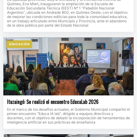
Quilmes, Eva Mieri, inauguraron la ampliación de la Escuela de
Educación Secundaria Técnica (EEST) Nº 1 “Pabellón Nacional
Argentino”, ubicada en Andrade 800, en Quilmes Oeste, con el objetivo
de mejorar las condiciones edilicias para toda la comunidad educativa,
en un trabajo articulado entre Municipio y Provincia, ante el abandono
de la obra pública por parte del Estado Nacional
EDUCACIÒN
Ituzaingó: Se realizó el encuentro EducaLab 2026
En el marco de los desafíos actuales, el Gobierno Municipal compartió el
primer encuentro “Educa IA lab”, dirigido a equipos directivos y
docentes, con el objetivo de debatir la incorporación de herramientas de
inteligencia artificial en sus prácticas de enseñanza