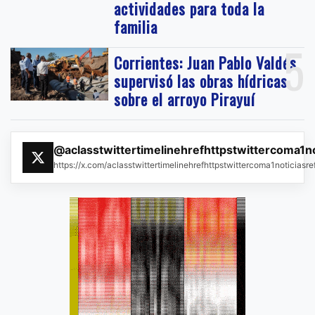
actividades para toda la
familia
5
Corrientes: Juan Pablo Valdés
supervisó las obras hídricas
sobre el arroyo Pirayuí
@aclasstwittertimelinehrefhttpstwittercoma1n
https://x.com/aclasstwittertimelinehrefhttpstwittercoma1noticias