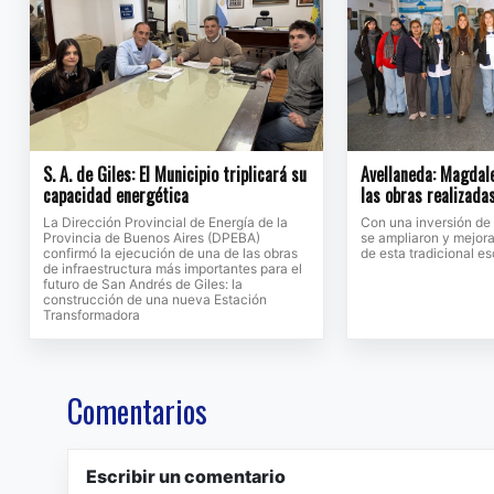
S. A. de Giles: El Municipio triplicará su
Avellaneda: Magdale
capacidad energética
las obras realizada
La Dirección Provincial de Energía de la
Con una inversión de
Provincia de Buenos Aires (DPEBA)
se ampliaron y mejora
confirmó la ejecución de una de las obras
de esta tradicional e
de infraestructura más importantes para el
futuro de San Andrés de Giles: la
construcción de una nueva Estación
Transformadora
Comentarios
Escribir un comentario