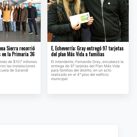
na Sierra recorrió
E. Echeverría: Gray entregó 97 tarjetas
s en la Primaria 36
del plan Más Vida a familias
 más de $107 millones
El intendente, Fernando Gray, encabezó la
ron las instalaciones
entrega de 97 tarjetas del Plan Más Vida
scuela de Sarandí
para familias del distrito, en un acto
realizado en el 4° piso del edificio
municipal