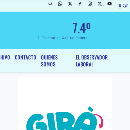
7.4º
ada de InterÃ©s General y Legislativo, por Ordenanza NÂº 6236/19 de
7.4º
El Tiempo en Capital Federal
HIVO
CONTACTO
QUIENES
EL OBSERVADOR
SOMOS
LABORAL