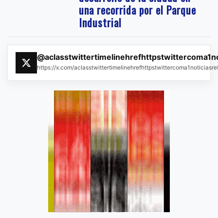
una recorrida por el Parque
Industrial
@aclasstwittertimelinehrefhttpstwittercoma1n
https://x.com/aclasstwittertimelinehrefhttpstwittercoma1noticias