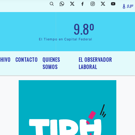
9.8º
arada de InterÃ©s General y Legislativo, por Ordenanza NÂº 6236/19 d
9.8º
El Tiempo en Capital Federal
HIVO
CONTACTO
QUIENES
EL OBSERVADOR
SOMOS
LABORAL