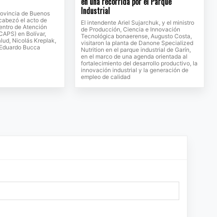
en una recorrida por el Parque
Industrial
rovincia de Buenos
encabezó el acto de
El intendente Ariel Sujarchuk, y el ministro
entro de Atención
de Producción, Ciencia e Innovación
(CAPS) en Bolívar,
Tecnológica bonaerense, Augusto Costa,
alud, Nicolás Kreplak,
visitaron la planta de Danone Specialized
, Eduardo Bucca
Nutrition en el parque industrial de Garín,
en el marco de una agenda orientada al
fortalecimiento del desarrollo productivo, la
innovación industrial y la generación de
empleo de calidad