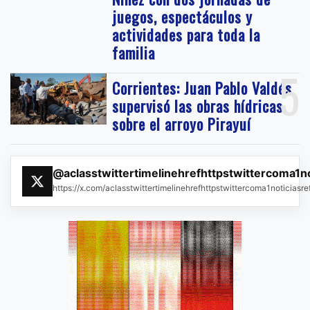
juegos, espectáculos y
actividades para toda la
familia
5
Corrientes: Juan Pablo Valdés
supervisó las obras hídricas
sobre el arroyo Pirayuí
@aclasstwittertimelinehrefhttpstwittercoma1n
https://x.com/aclasstwittertimelinehrefhttpstwittercoma1noticias