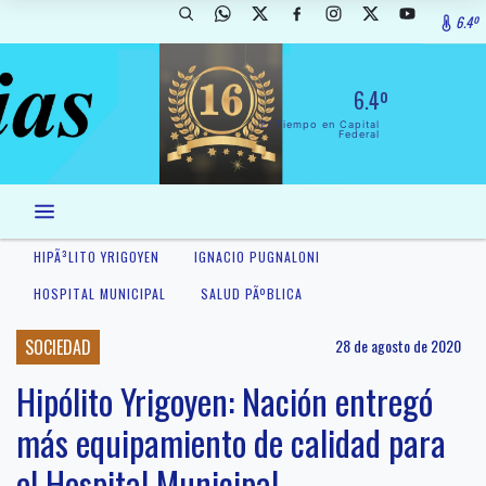
6.4º
6.4º
El Tiempo en Capital
Federal
HIPÃ³LITO YRIGOYEN
IGNACIO PUGNALONI
HOSPITAL MUNICIPAL
SALUD PÃºBLICA
SOCIEDAD
28 de agosto de 2020
Hipólito Yrigoyen: Nación entregó
más equipamiento de calidad para
el Hospital Municipal