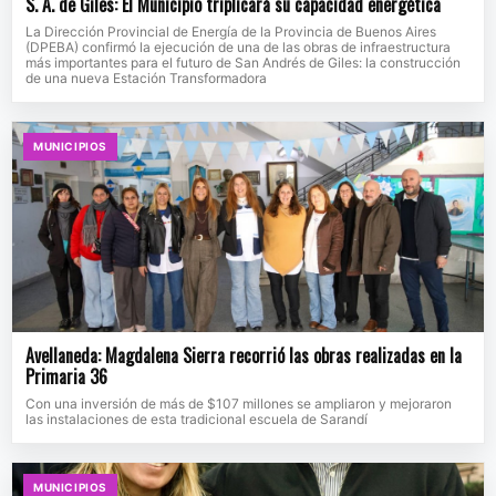
S. A. de Giles: El Municipio triplicará su capacidad energética
La Dirección Provincial de Energía de la Provincia de Buenos Aires
(DPEBA) confirmó la ejecución de una de las obras de infraestructura
más importantes para el futuro de San Andrés de Giles: la construcción
de una nueva Estación Transformadora
MUNICIPIOS
Avellaneda: Magdalena Sierra recorrió las obras realizadas en la
Primaria 36
Con una inversión de más de $107 millones se ampliaron y mejoraron
las instalaciones de esta tradicional escuela de Sarandí
MUNICIPIOS