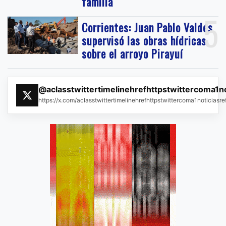
familia
5
Corrientes: Juan Pablo Valdés
supervisó las obras hídricas
sobre el arroyo Pirayuí
@aclasstwittertimelinehrefhttpstwittercoma1n
https://x.com/aclasstwittertimelinehrefhttpstwittercoma1noticias