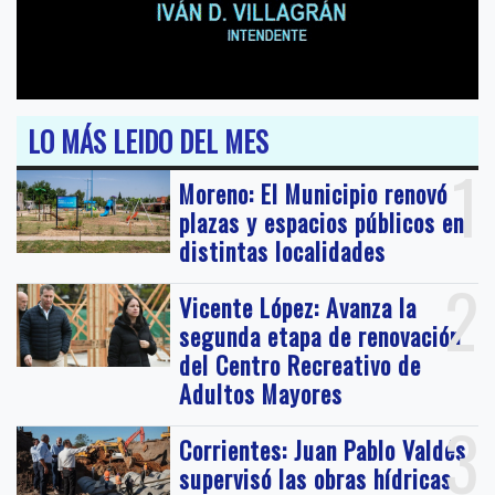
LO MÁS LEIDO DEL MES
1
Moreno: El Municipio renovó
plazas y espacios públicos en
distintas localidades
2
Vicente López: Avanza la
segunda etapa de renovación
del Centro Recreativo de
Adultos Mayores
3
Corrientes: Juan Pablo Valdés
supervisó las obras hídricas