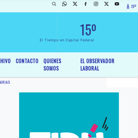
15º
rada de InterÃ©s General y Legislativo, por Ordenanza NÂº 6236/19 de
15º
El Tiempo en Capital Federal
HIVO
CONTACTO
QUIENES
EL OBSERVADOR
SOMOS
LABORAL
ARIAS