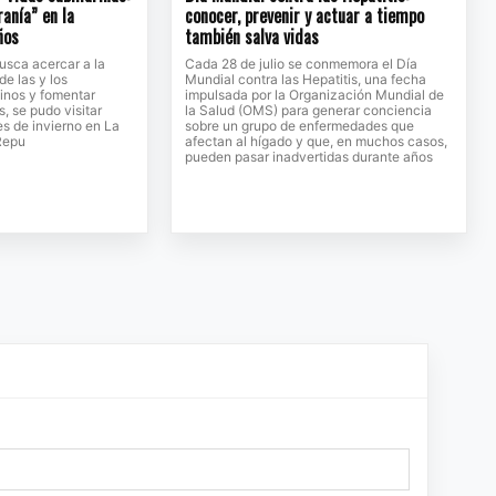
ranía” en la
conocer, prevenir y actuar a tiempo
ños
también salva vidas
usca acercar a la
Cada 28 de julio se conmemora el Día
de las y los
Mundial contra las Hepatitis, una fecha
inos y fomentar
impulsada por la Organización Mundial de
, se pudo visitar
la Salud (OMS) para generar conciencia
s de invierno en La
sobre un grupo de enfermedades que
Repu
afectan al hígado y que, en muchos casos,
pueden pasar inadvertidas durante años