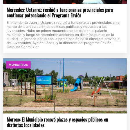
Mercedes: Ustarroz recibió a funcionarias provinciales para
continuar potenciando el Programa Envión
El intendente Juan I. Ustarrroz recibió a funcionarias provinciales en el
marco de la articulación de políticas públicas vinculadas a las
juventudes. Hubo un primer encuentro de trabajo en el palacio
municipal y luego se recorrieron acciones en distintos puntos de la
ciudad. La jornada contó con la participación de la directora provincial
de Juventudes, Ayelén López, y la directora del programa Envión,
Carolina Schmukler
MUNICIPIOS
Moreno: El Municipio renovó plazas y espacios públicos en
distintas localidades