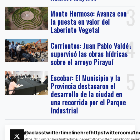
3
Monte Hermoso: Avanza con
la puesta en valor del
Laberinto Vegetal
4
Corrientes: Juan Pablo Valdés
supervisó las obras hídricas
sobre el arroyo Pirayuí
5
Escobar: El Municipio y la
Provincia destacaron el
desarrollo de la ciudad en
una recorrida por el Parque
Industrial
@aclasstwittertimelinehrefhttpstwittercoma1n
https://x.com/aclasstwittertimelinehrefhttpstwittercoma1noticias