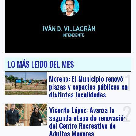
LO MÁS LEIDO DEL MES
1
Moreno: El Municipio renovó
plazas y espacios públicos en
distintas localidades
2
Vicente López: Avanza la
segunda etapa de renovación
del Centro Recreativo de
Adultos Mayores