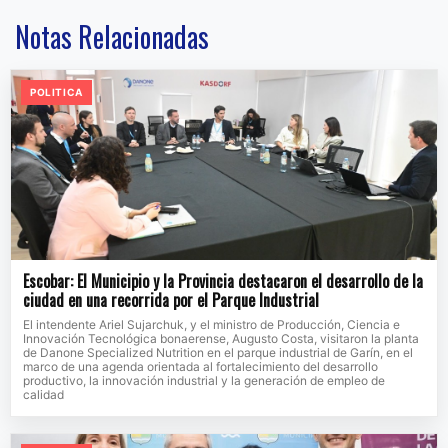
Notas Relacionadas
POLITICA
Escobar: El Municipio y la Provincia destacaron el desarrollo de la
ciudad en una recorrida por el Parque Industrial
El intendente Ariel Sujarchuk, y el ministro de Producción, Ciencia e
Innovación Tecnológica bonaerense, Augusto Costa, visitaron la planta
de Danone Specialized Nutrition en el parque industrial de Garín, en el
marco de una agenda orientada al fortalecimiento del desarrollo
productivo, la innovación industrial y la generación de empleo de
calidad