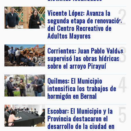
2
Vicente López: Avanza la
segunda etapa de renovación
del Centro Recreativo de
Adultos Mayores
3
Corrientes: Juan Pablo Valdés
supervisó las obras hídricas
sobre el arroyo Pirayuí
4
Quilmes: El Municipio
intensifica los trabajos de
hormigón en Bernal
5
Escobar: El Municipio y la
Provincia destacaron el
desarrollo de la ciudad en