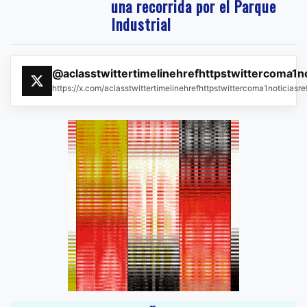
una recorrida por el Parque
Industrial
@aclasstwittertimelinehrefhttpstwittercoma1n
https://x.com/aclasstwittertimelinehrefhttpstwittercoma1noticias