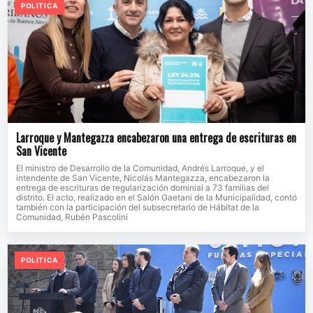
POLITICA
Larroque y Mantegazza encabezaron una entrega de escrituras en
San Vicente
El ministro de Desarrollo de la Comunidad, Andrés Larroque, y el
intendente de San Vicente, Nicolás Mantegazza, encabezaron la
entrega de escrituras de regularización dominial a 73 familias del
distrito. El acto, realizado en el Salón Gaetani de la Municipalidad, contó
también con la participación del subsecretario de Hábitat de la
Comunidad, Rubén Pascolini
POLITICA