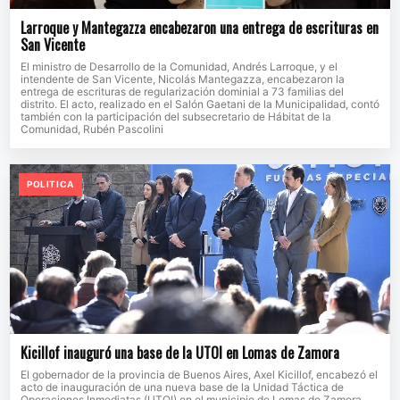
Larroque y Mantegazza encabezaron una entrega de escrituras en
San Vicente
El ministro de Desarrollo de la Comunidad, Andrés Larroque, y el
intendente de San Vicente, Nicolás Mantegazza, encabezaron la
entrega de escrituras de regularización dominial a 73 familias del
distrito. El acto, realizado en el Salón Gaetani de la Municipalidad, contó
también con la participación del subsecretario de Hábitat de la
Comunidad, Rubén Pascolini
POLITICA
Kicillof inauguró una base de la UTOI en Lomas de Zamora
El gobernador de la provincia de Buenos Aires, Axel Kicillof, encabezó el
acto de inauguración de una nueva base de la Unidad Táctica de
Operaciones Inmediatas (UTOI) en el municipio de Lomas de Zamora,