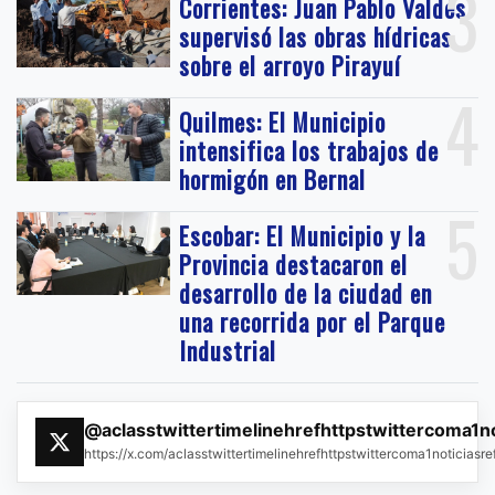
3
Corrientes: Juan Pablo Valdés
supervisó las obras hídricas
sobre el arroyo Pirayuí
4
Quilmes: El Municipio
intensifica los trabajos de
hormigón en Bernal
5
Escobar: El Municipio y la
Provincia destacaron el
desarrollo de la ciudad en
una recorrida por el Parque
Industrial
@aclasstwittertimelinehrefhttpstwittercoma1n
https://x.com/aclasstwittertimelinehrefhttpstwittercoma1noticias