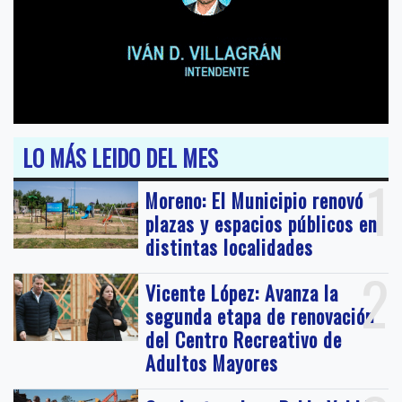
LO MÁS LEIDO DEL MES
1
Moreno: El Municipio renovó
plazas y espacios públicos en
distintas localidades
2
Vicente López: Avanza la
segunda etapa de renovación
del Centro Recreativo de
Adultos Mayores