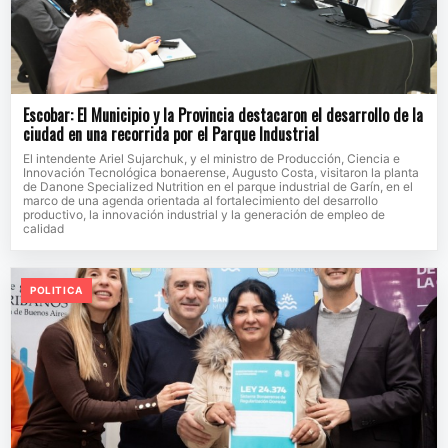
Escobar: El Municipio y la Provincia destacaron el desarrollo de la
ciudad en una recorrida por el Parque Industrial
El intendente Ariel Sujarchuk, y el ministro de Producción, Ciencia e
Innovación Tecnológica bonaerense, Augusto Costa, visitaron la planta
de Danone Specialized Nutrition en el parque industrial de Garín, en el
marco de una agenda orientada al fortalecimiento del desarrollo
productivo, la innovación industrial y la generación de empleo de
calidad
POLITICA