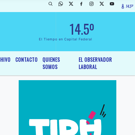
14.5º
arada de InterÃ©s General y Legislativo, por Ordenanza NÂº 6236/19 
14.5º
El Tiempo en Capital Federal
HIVO
CONTACTO
QUIENES
EL OBSERVADOR
SOMOS
LABORAL