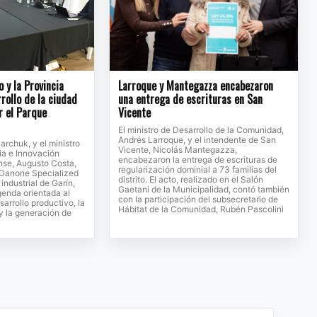
o y la Provincia
Larroque y Mantegazza encabezaron
rollo de la ciudad
una entrega de escrituras en San
r el Parque
Vicente
El ministro de Desarrollo de la Comunidad,
Andrés Larroque, y el intendente de San
jarchuk, y el ministro
Vicente, Nicolás Mantegazza,
ia e Innovación
encabezaron la entrega de escrituras de
se, Augusto Costa,
regularización dominial a 73 familias del
e Danone Specialized
distrito. El acto, realizado en el Salón
 industrial de Garín,
Gaetani de la Municipalidad, contó también
genda orientada al
con la participación del subsecretario de
sarrollo productivo, la
Hábitat de la Comunidad, Rubén Pascolini
 y la generación de