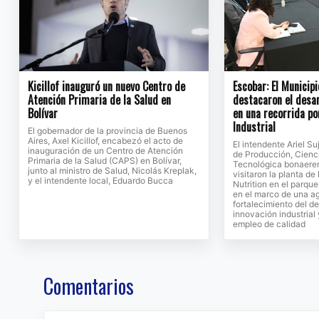
Kicillof inauguró un nuevo Centro de
Escobar: El Municipi
Atención Primaria de la Salud en
destacaron el desar
Bolívar
en una recorrida po
Industrial
El gobernador de la provincia de Buenos
Aires, Axel Kicillof, encabezó el acto de
El intendente Ariel Su
inauguración de un Centro de Atención
de Producción, Cienc
Primaria de la Salud (CAPS) en Bolívar,
Tecnológica bonaeren
junto al ministro de Salud, Nicolás Kreplak,
visitaron la planta d
y el intendente local, Eduardo Bucca
Nutrition en el parque
en el marco de una a
fortalecimiento del de
innovación industrial
empleo de calidad
Comentarios