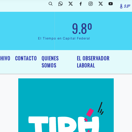
9.8º
arada de InterÃ©s General y Legislativo, por Ordenanza NÂº 6236/19 d
9.8º
El Tiempo en Capital Federal
HIVO
CONTACTO
QUIENES
EL OBSERVADOR
SOMOS
LABORAL