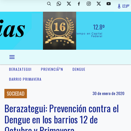
12.8º
12.8º
El Tiempo en Capital
Federal
BERAZATEGUI
PREVENCIÃ³N
DENGUE
BARRIO PRIMAVERA
SOCIEDAD
30 de enero de 2020
Berazategui: Prevención contra el
Dengue en los barrios 12 de
Octubre y Primavera