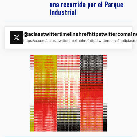
una recorrida por el Parque
Industrial
@aclasstwittertimelinehrefhttpstwittercoma1n
https://x.com/aclasstwittertimelinehrefhttpstwittercoma1noticias