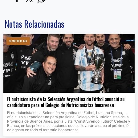
Notas Relacionadas
SOCIEDAD
El nutricionista de la Selección Argentina de Fútbol anunció su
candidatura para el Colegio de Nutricionistas bonarense
El nutricionista de la Selección Argentina de Fútbol, Luciano Spena,
oficializó su candidatura para presidir el Colegio de Nutricionistas de la
Provincia de Buenos Aires, por la Lista “Construyendo Futuro” Celeste y
Blanca, en las próximas elecciones que se llevarán a cabo el próximo 9
de agosto en todo el territorio bonaerense