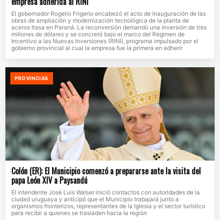
empresa adherida al RINI
El gobernador Rogelio Frigerio encabezó el acto de inauguración de las
obras de ampliación y modernización tecnológica de la planta de
aceros Itasa en Paraná. La reconversión demandó una inversión de tres
millones de dólares y se concretó bajo el marco del Régimen de
Incentivo a las Nuevas Inversiones (RINI), programa impulsado por el
gobierno provincial al cual la empresa fue la primera en adherir
PROVINCIAS
Colón (ER): El Municipio comenzó a prepararse ante la visita del
papa León XIV a Paysandú
El intendente José Luis Walser inició contactos con autoridades de la
ciudad uruguaya y anticipó que el Municipio trabajará junto a
organismos fronterizos, representantes de la Iglesia y el sector turístico
para recibir a quienes se trasladen hacia la región