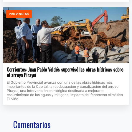
PROVINCIAS
Corrientes: Juan Pablo Valdés supervisó las obras hídricas sobre
el arroyo Pirayuí
El Gobierno Provincial avanza con una de las obras hídricas más
importantes de la Capital, la readecuación y canalización del arroyo
Pirayuí, una intervención estratégica destinada a mejorar el
escurrimiento de las aguas y mitigar el impacto del fenómeno climático
El Niño
Comentarios