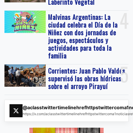
Laberinto Vegetal
4
Malvinas Argentinas: La
ciudad celebra el Día de la
Niñez con dos jornadas de
juegos, espectáculos y
actividades para toda la
familia
5
Corrientes: Juan Pablo Valdés
supervisó las obras hídricas
sobre el arroyo Pirayuí
@aclasstwittertimelinehrefhttpstwittercoma1n
https://x.com/aclasstwittertimelinehrefhttpstwittercoma1noticias