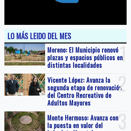
LO MÁS LEIDO DEL MES
1
Moreno: El Municipio renovó
plazas y espacios públicos en
distintas localidades
2
Vicente López: Avanza la
segunda etapa de renovación
del Centro Recreativo de
Adultos Mayores
3
Monte Hermoso: Avanza con
la puesta en valor del