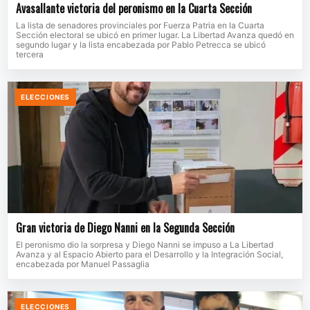
Avasallante victoria del peronismo en la Cuarta Sección
La lista de senadores provinciales por Fuerza Patria en la Cuarta
Sección electoral se ubicó en primer lugar. La Libertad Avanza quedó en
segundo lugar y la lista encabezada por Pablo Petrecca se ubicó
tercera
ELECCIONES
Gran victoria de Diego Nanni en la Segunda Sección
El peronismo dio la sorpresa y Diego Nanni se impuso a La Libertad
Avanza y al Espacio Abierto para el Desarrollo y la Integración Social,
encabezada por Manuel Passaglia
ELECCIONES