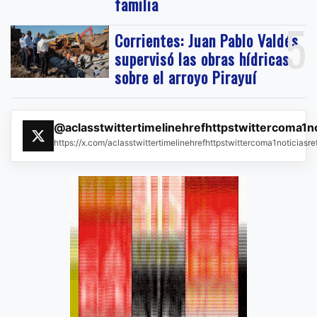
familia
5
Corrientes: Juan Pablo Valdés
supervisó las obras hídricas
sobre el arroyo Pirayuí
@aclasstwittertimelinehrefhttpstwittercoma1n
https://x.com/aclasstwittertimelinehrefhttpstwittercoma1noticias