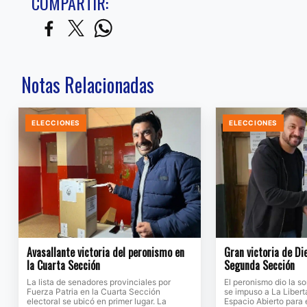
COMPARTIR:
Notas Relacionadas
ELECCIONES
ELECCIONES
Avasallante victoria del peronismo en
Gran victoria de Di
la Cuarta Sección
Segunda Sección
La lista de senadores provinciales por
El peronismo dio la s
Fuerza Patria en la Cuarta Sección
se impuso a La Libert
electoral se ubicó en primer lugar. La
Espacio Abierto para e