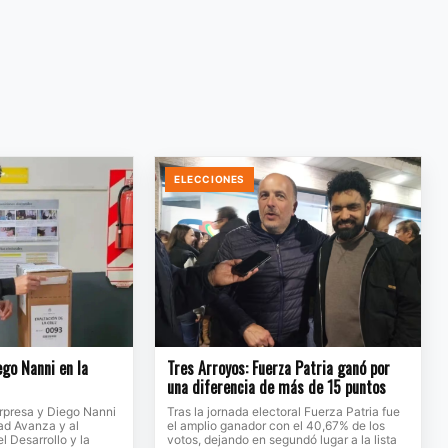
ELECCIONES
ego Nanni en la
Tres Arroyos: Fuerza Patria ganó por
una diferencia de más de 15 puntos
orpresa y Diego Nanni
Tras la jornada electoral Fuerza Patria fue
ad Avanza y al
el amplio ganador con el 40,67% de los
l Desarrollo y la
votos, dejando en segundó lugar a la lista