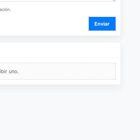
ación.
Enviar
bir uno.