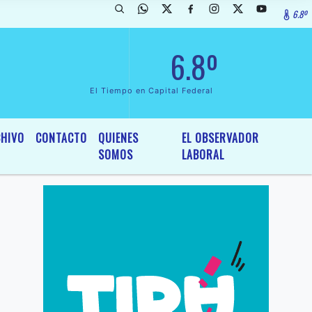
6.8º
rada de InterÃ©s General y Legislativo, por Ordenanza NÂº 6236/19 d
6.8º
El Tiempo en Capital Federal
HIVO
CONTACTO
QUIENES
EL OBSERVADOR
SOMOS
LABORAL