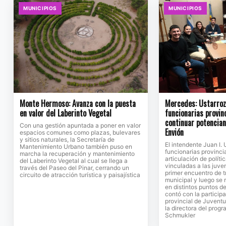
MUNICIPIOS
MUNICIPIOS
Monte Hermoso: Avanza con la puesta
Mercedes: Ustarroz 
en valor del Laberinto Vegetal
funcionarias provin
continuar potencia
Con una gestión apuntada a poner en valor
Envión
espacios comunes como plazas, bulevares
y sitios naturales, la Secretaría de
El intendente Juan I. 
Mantenimiento Urbano también puso en
funcionarias provinci
marcha la recuperación y mantenimiento
articulación de políti
del Laberinto Vegetal al cual se llega a
vinculadas a las juv
través del Paseo del Pinar, cerrando un
primer encuentro de t
circuito de atracción turística y paisajística
municipal y luego se 
en distintos puntos de
contó con la participa
provincial de Juventu
la directora del prog
Schmukler