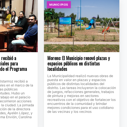
MUNICIPIOS
recibió a
Moreno: El Municipio renovó plazas y
ciales para
espacios públicos en distintas
ndo el Programa
localidades
La Municipalidad realizó nuevas obras de
puesta en valor en plazas y espacios
Ustarrroz recibió a
públicos de distintas localidades del
ales en el marco de la
distrito. Las tareas incluyeron la colocación
cas públicas
de juegos, refacciones generales, trabajos
entudes. Hubo un
de pintura y mejoras en sectores
rabajo en el palacio
recreativos con el objetivo de fortalecer los
recorrieron acciones
encuentros de la comunidad y brindar
 la ciudad. La jornada
mejores condiciones para el uso cotidiano
ción de la directora
de las vecinas y los vecinos
des, Ayelén López, y
rama Envión, Carolina