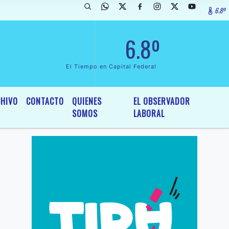
6.8º
larada de InterÃ©s General y Legislativo, por Ordenanza NÂº 6236/19 
6.8º
El Tiempo en Capital Federal
HIVO
CONTACTO
QUIENES
EL OBSERVADOR
SOMOS
LABORAL