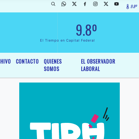
9.8º
ada de InterÃ©s General y Legislativo, por Ordenanza NÂº 6236/19 de
9.8º
El Tiempo en Capital Federal
HIVO
CONTACTO
QUIENES
EL OBSERVADOR
SOMOS
LABORAL