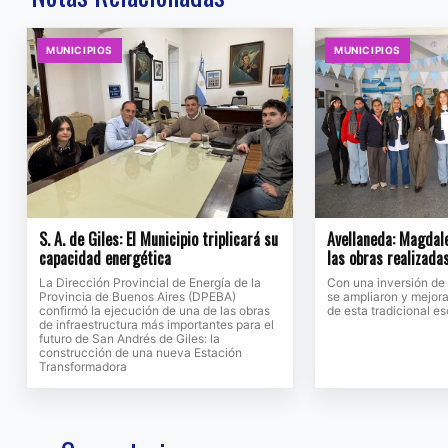
MUNICIPIOS
MUNICIPIOS
S. A. de Giles: El Municipio triplicará su
Avellaneda: Magdale
capacidad energética
las obras realizada
La Dirección Provincial de Energía de la
Con una inversión de
Provincia de Buenos Aires (DPEBA)
se ampliaron y mejora
confirmó la ejecución de una de las obras
de esta tradicional e
de infraestructura más importantes para el
futuro de San Andrés de Giles: la
construcción de una nueva Estación
Transformadora