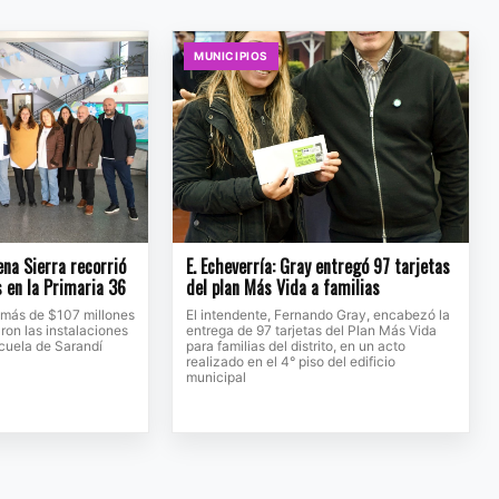
MUNICIPIOS
na Sierra recorrió
E. Echeverría: Gray entregó 97 tarjetas
s en la Primaria 36
del plan Más Vida a familias
 más de $107 millones
El intendente, Fernando Gray, encabezó la
ron las instalaciones
entrega de 97 tarjetas del Plan Más Vida
scuela de Sarandí
para familias del distrito, en un acto
realizado en el 4° piso del edificio
municipal