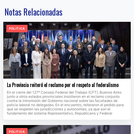
Notas Relacionadas
POLITICA
La Provincia reiteró el reclamo por el respeto al federalismo
En el cierre del 127º Consejo Federal del Trabajo (CFT), Buenos Aires
junto a otros estados provinciales insistieron en el reclamo conjunto
contra la intromisión del Gobierno nacional sobre las facultades de
policía laboral no delegadas. En el encuentro, reiteraron el pedido para
que se respeten las jurisdicciones y autonomías, ya que son el
fundamento del sistema Representativo, Republicano y Federal
POLITICA