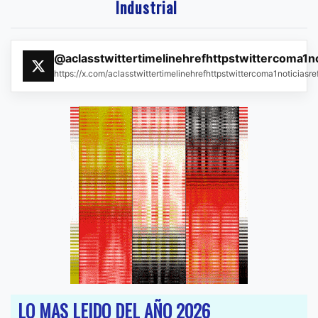
Industrial
@aclasstwittertimelinehrefhttpstwittercoma1n
https://x.com/aclasstwittertimelinehrefhttpstwittercoma1noticias
LO MAS LEIDO DEL AÑO 2026