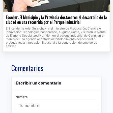
Escobar: El Municipio y la Provincia destacaron el desarrollo de la
ciudad en una recorrida por el Parque Industrial
El intendente Ariel Sujarchuk, y el ministro de Producción, Ciencia e
Innovación Tecnológica bonaerense, Augusto Costa, visitaron la planta
de Danone Specialized Nutrition en el parque industrial de Garín, en el
marco de una agenda orientada al fortalecimiento del desarrollo
productivo, la innovación industrial y la generación de empleo de
calidad
Comentarios
Escribir un comentario
Nombre