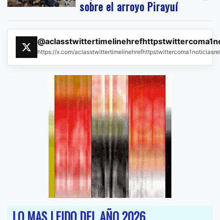
sobre el arroyo Pirayuí
@aclasstwittertimelinehrefhttpstwittercoma1n
https://x.com/aclasstwittertimelinehrefhttpstwittercoma1noticias
LO MAS LEIDO DEL AÑO 2026