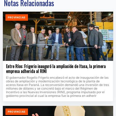
Notas Relacionadas
PROVINCIAS
Entre Ríos: Frigerio inauguró la ampliación de Itasa, la primera
empresa adherida al RINI
El gobernador Rogelio Frigerio encabezó el acto de inauguración de las
obras de ampliación y modernización tecnológica de la planta de
aceros Itasa en Paraná. La reconversión demandó una inversión de tres
millones de dólares y se concretó bajo el marco del Régimen de
Incentivo a las Nuevas Inversiones (RINI), programa impulsado por el
gobierno provincial al cual la empresa fue la primera en adherir
PROVINCIAS