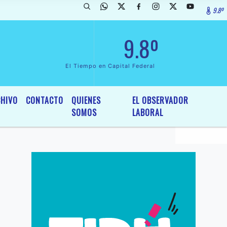
9.8º
rada de InterÃ©s General y Legislativo, por Ordenanza NÂº 6236/19 de
9.8º
El Tiempo en Capital Federal
HIVO
CONTACTO
QUIENES
EL OBSERVADOR
SOMOS
LABORAL