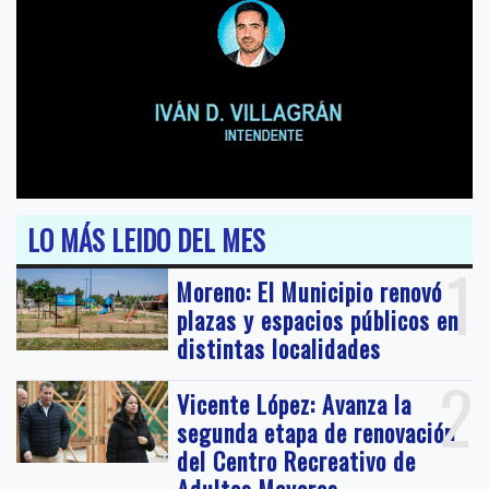
LO MÁS LEIDO DEL MES
1
Moreno: El Municipio renovó
plazas y espacios públicos en
distintas localidades
2
Vicente López: Avanza la
segunda etapa de renovación
del Centro Recreativo de