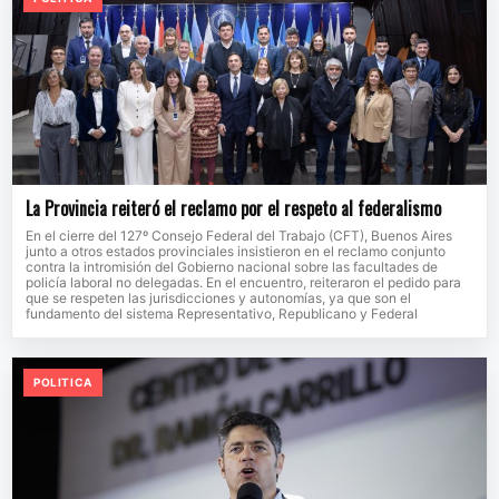
La Provincia reiteró el reclamo por el respeto al federalismo
En el cierre del 127º Consejo Federal del Trabajo (CFT), Buenos Aires
junto a otros estados provinciales insistieron en el reclamo conjunto
contra la intromisión del Gobierno nacional sobre las facultades de
policía laboral no delegadas. En el encuentro, reiteraron el pedido para
que se respeten las jurisdicciones y autonomías, ya que son el
fundamento del sistema Representativo, Republicano y Federal
POLITICA