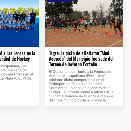
ió a Las Leonas en la
Tigre: La pista de atletismo “Abel
undial de Hockey
Acevedo” del Municipio fue sede del
Torneo de Invierno Porteño
nicipalidad, Las
nte una serie de
El Gobierno local, junto a la Federación
idos amistosos en el
Atlética Metropolitana (FAM), llevó
 La Plata (CULP) los
adelante dicha competencia en el
Polideportivo "Domingo Faustino
Sarmiento", ubicado en el centro de la
ciudad. La jornada reunió a atletas de la
Ciudad Autónoma de Buenos Aires y de
distintos municipios de la provincia