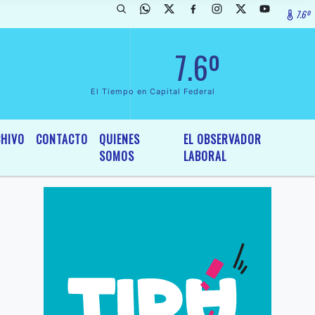
7.6º
arada de InterÃ©s General y Legislativo, por Ordenanza NÂº 6236/19 d
7.6º
El Tiempo en Capital Federal
HIVO
CONTACTO
QUIENES
EL OBSERVADOR
SOMOS
LABORAL