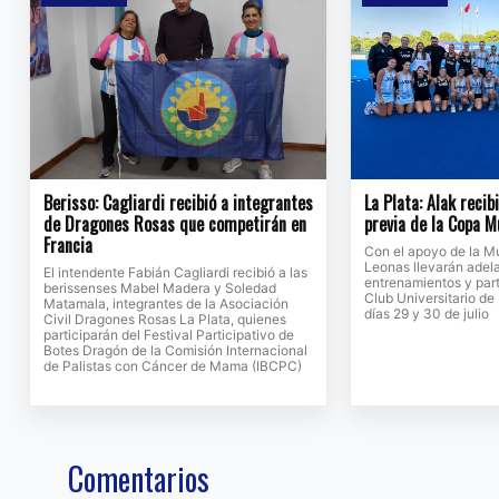
Berisso: Cagliardi recibió a integrantes
La Plata: Alak recib
de Dragones Rosas que competirán en
previa de la Copa M
Francia
Con el apoyo de la Mu
Leonas llevarán adela
El intendente Fabián Cagliardi recibió a las
entrenamientos y part
berissenses Mabel Madera y Soledad
Club Universitario de
Matamala, integrantes de la Asociación
días 29 y 30 de julio
Civil Dragones Rosas La Plata, quienes
participarán del Festival Participativo de
Botes Dragón de la Comisión Internacional
de Palistas con Cáncer de Mama (IBCPC)
Comentarios