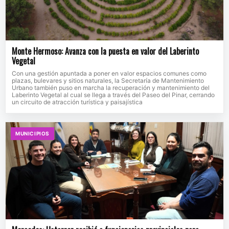
Monte Hermoso: Avanza con la puesta en valor del Laberinto
Vegetal
Con una gestión apuntada a poner en valor espacios comunes como
plazas, bulevares y sitios naturales, la Secretaría de Mantenimiento
Urbano también puso en marcha la recuperación y mantenimiento del
Laberinto Vegetal al cual se llega a través del Paseo del Pinar, cerrando
un circuito de atracción turística y paisajística
MUNICIPIOS