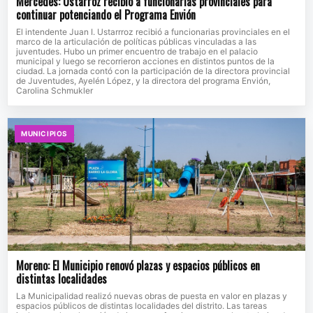
Mercedes: Ustarroz recibió a funcionarias provinciales para
continuar potenciando el Programa Envión
El intendente Juan I. Ustarrroz recibió a funcionarias provinciales en el
marco de la articulación de políticas públicas vinculadas a las
juventudes. Hubo un primer encuentro de trabajo en el palacio
municipal y luego se recorrieron acciones en distintos puntos de la
ciudad. La jornada contó con la participación de la directora provincial
de Juventudes, Ayelén López, y la directora del programa Envión,
Carolina Schmukler
MUNICIPIOS
Moreno: El Municipio renovó plazas y espacios públicos en
distintas localidades
La Municipalidad realizó nuevas obras de puesta en valor en plazas y
espacios públicos de distintas localidades del distrito. Las tareas