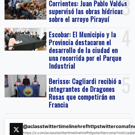
3
Corrientes: Juan Pablo Valdés
supervisó las obras hídricas
sobre el arroyo Pirayuí
4
Escobar: El Municipio y la
Provincia destacaron el
desarrollo de la ciudad en
una recorrida por el Parque
Industrial
5
Berisso: Cagliardi recibió a
integrantes de Dragones
Rosas que competirán en
Francia
@aclasstwittertimelinehrefhttpstwittercoma1n
https://x.com/aclasstwittertimelinehrefhttpstwittercoma1noticias