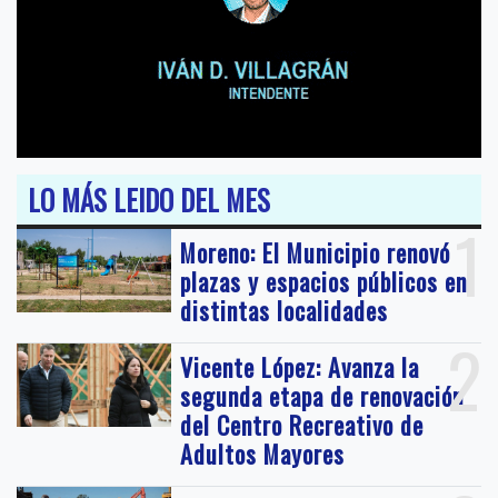
LO MÁS LEIDO DEL MES
1
Moreno: El Municipio renovó
plazas y espacios públicos en
distintas localidades
2
Vicente López: Avanza la
segunda etapa de renovación
del Centro Recreativo de
Adultos Mayores