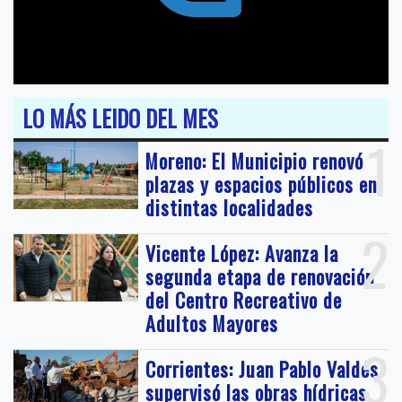
LO MÁS LEIDO DEL MES
1
Moreno: El Municipio renovó
plazas y espacios públicos en
distintas localidades
2
Vicente López: Avanza la
segunda etapa de renovación
del Centro Recreativo de
Adultos Mayores
3
Corrientes: Juan Pablo Valdés
supervisó las obras hídricas