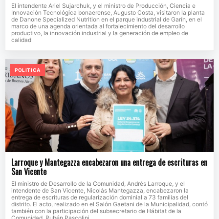
El intendente Ariel Sujarchuk, y el ministro de Producción, Ciencia e
Innovación Tecnológica bonaerense, Augusto Costa, visitaron la planta
de Danone Specialized Nutrition en el parque industrial de Garín, en el
marco de una agenda orientada al fortalecimiento del desarrollo
productivo, la innovación industrial y la generación de empleo de
calidad
POLITICA
Larroque y Mantegazza encabezaron una entrega de escrituras en
San Vicente
El ministro de Desarrollo de la Comunidad, Andrés Larroque, y el
intendente de San Vicente, Nicolás Mantegazza, encabezaron la
entrega de escrituras de regularización dominial a 73 familias del
distrito. El acto, realizado en el Salón Gaetani de la Municipalidad, contó
también con la participación del subsecretario de Hábitat de la
Comunidad, Rubén Pascolini