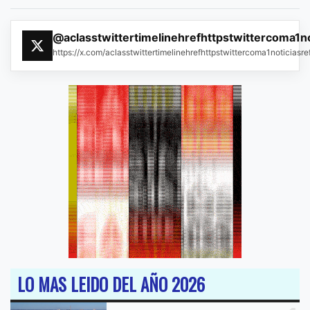
@aclasstwittertimelinehrefhttpstwittercoma1n
https://x.com/aclasstwittertimelinehrefhttpstwittercoma1noticias
LO MAS LEIDO DEL AÑO 2026