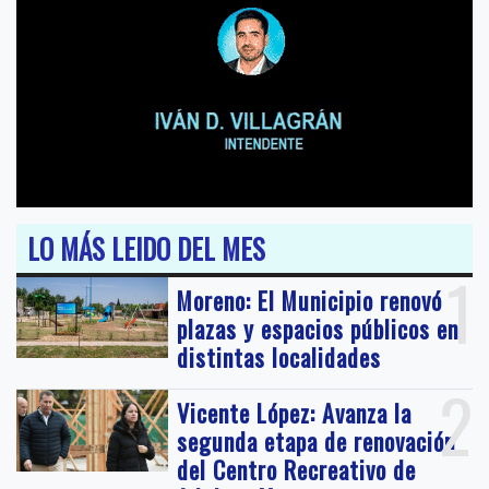
LO MÁS LEIDO DEL MES
1
Moreno: El Municipio renovó
plazas y espacios públicos en
distintas localidades
2
Vicente López: Avanza la
segunda etapa de renovación
del Centro Recreativo de