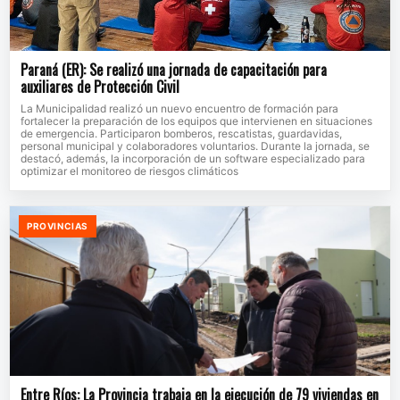
Paraná (ER): Se realizó una jornada de capacitación para
auxiliares de Protección Civil
La Municipalidad realizó un nuevo encuentro de formación para
fortalecer la preparación de los equipos que intervienen en situaciones
de emergencia. Participaron bomberos, rescatistas, guardavidas,
personal municipal y colaboradores voluntarios. Durante la jornada, se
destacó, además, la incorporación de un software especializado para
optimizar el monitoreo de riesgos climáticos
PROVINCIAS
Entre Ríos: La Provincia trabaja en la ejecución de 79 viviendas en