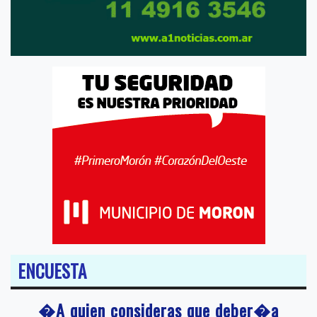
ENCUESTA
�A quien consideras que deber�a