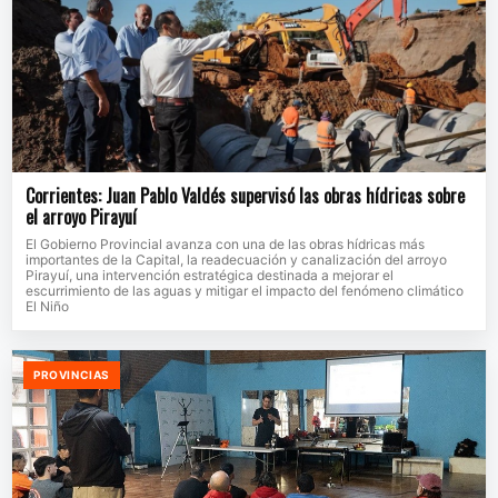
Corrientes: Juan Pablo Valdés supervisó las obras hídricas sobre
el arroyo Pirayuí
El Gobierno Provincial avanza con una de las obras hídricas más
importantes de la Capital, la readecuación y canalización del arroyo
Pirayuí, una intervención estratégica destinada a mejorar el
escurrimiento de las aguas y mitigar el impacto del fenómeno climático
El Niño
PROVINCIAS