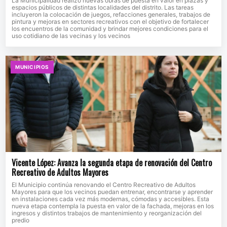
La Municipalidad realizó nuevas obras de puesta en valor en plazas y
espacios públicos de distintas localidades del distrito. Las tareas
incluyeron la colocación de juegos, refacciones generales, trabajos de
pintura y mejoras en sectores recreativos con el objetivo de fortalecer
los encuentros de la comunidad y brindar mejores condiciones para el
uso cotidiano de las vecinas y los vecinos
MUNICIPIOS
Vicente López: Avanza la segunda etapa de renovación del Centro
Recreativo de Adultos Mayores
El Municipio continúa renovando el Centro Recreativo de Adultos
Mayores para que los vecinos puedan entrenar, encontrarse y aprender
en instalaciones cada vez más modernas, cómodas y accesibles. Esta
nueva etapa contempla la puesta en valor de la fachada, mejoras en los
ingresos y distintos trabajos de mantenimiento y reorganización del
predio