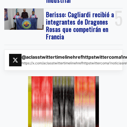
Industrial
5
Berisso: Cagliardi recibió a
integrantes de Dragones
Rosas que competirán en
Francia
@aclasstwittertimelinehrefhttpstwittercoma1n
https://x.com/aclasstwittertimelinehrefhttpstwittercoma1noticias