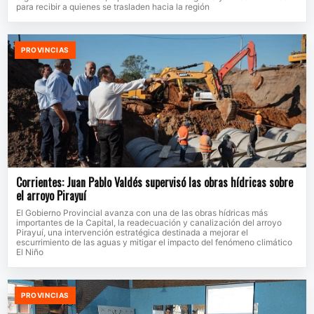
para recibir a quienes se trasladen hacia la región
PROVINCIAS
Corrientes: Juan Pablo Valdés supervisó las obras hídricas sobre
el arroyo Pirayuí
El Gobierno Provincial avanza con una de las obras hídricas más
importantes de la Capital, la readecuación y canalización del arroyo
Pirayuí, una intervención estratégica destinada a mejorar el
escurrimiento de las aguas y mitigar el impacto del fenómeno climático
El Niño
PROVINCIAS