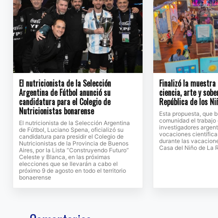
El nutricionista de la Selección
Finalizó la muestra
Argentina de Fútbol anunció su
ciencia, arte y sobe
candidatura para el Colegio de
República de los Ni
Nutricionistas bonarense
Esta propuesta, que b
comunidad el trabajo 
El nutricionista de la Selección Argentina
investigadores argent
de Fútbol, Luciano Spena, oficializó su
vocaciones científicas
candidatura para presidir el Colegio de
durante las vacacione
Nutricionistas de la Provincia de Buenos
Casa del Niño de La 
Aires, por la Lista “Construyendo Futuro”
Celeste y Blanca, en las próximas
elecciones que se llevarán a cabo el
próximo 9 de agosto en todo el territorio
bonaerense