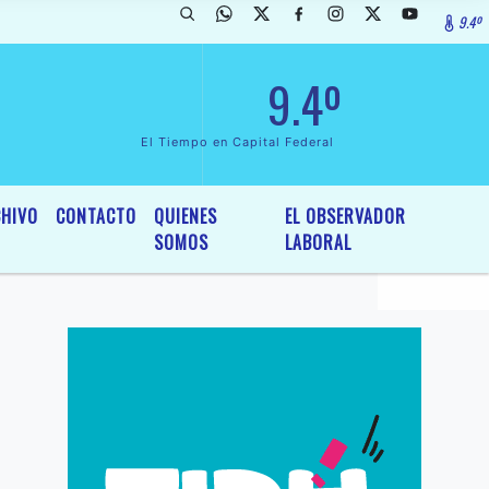
9.4º
arada de InterÃ©s General y Legislativo, por Ordenanza NÂº 6236/19 
9.4º
El Tiempo en Capital Federal
HIVO
CONTACTO
QUIENES
EL OBSERVADOR
SOMOS
LABORAL