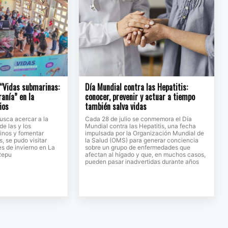
 “Vidas submarinas:
Día Mundial contra las Hepatitis:
ranía” en la
conocer, prevenir y actuar a tiempo
ños
también salva vidas
usca acercar a la
Cada 28 de julio se conmemora el Día
de las y los
Mundial contra las Hepatitis, una fecha
inos y fomentar
impulsada por la Organización Mundial de
, se pudo visitar
la Salud (OMS) para generar conciencia
s de invierno en La
sobre un grupo de enfermedades que
Repu
afectan al hígado y que, en muchos casos,
pueden pasar inadvertidas durante años