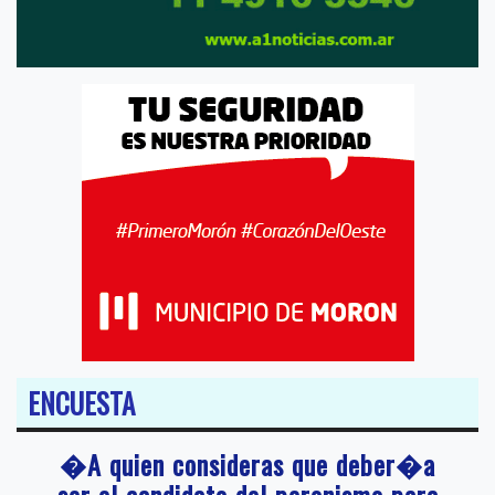
ENCUESTA
�A quien consideras que deber�a
ser el candidato del peronismo para