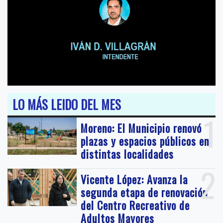
LO MÁS LEIDO DEL MES
1
Moreno: El Municipio renovó
plazas y espacios públicos en
distintas localidades
2
Vicente López: Avanza la
segunda etapa de renovación
del Centro Recreativo de
Adultos Mayores