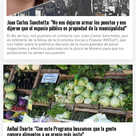
Juan Carlos Sanchetta: “No nos dejaron armar los puestos y nos
dijeron que el espacio público es propiedad de la municipalidad”
El día de hoy, nos pusimos en contacto con Juan Carlos Sanchetta, que
es referente de la Mesa de la Economía Social y Popular (MESyP), que
nos habló sobre la polémica decisión de la municipalidad de poner
inspectores y efectivos policiales en la plaza de Moreno para que los
productores no armen sus puestos
Aníbal Duarte: “Con este Programa buscamos que la gente
compre alimentos a un precio más justo”