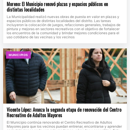
Moreno: El Municipio renovó plazas y espacios públicos en
distintas localidades
La Municipalidad realizó nuevas obras de puesta en valor en plazas y
espacios públicos de distintas localidades del distrito. Las tareas
incluyeron la colocación de juegos, refacciones generales, trabajos de
pintura y mejoras en sectores recreativos con el objetivo de fortalecer
los encuentros de la comunidad y brindar mejores condiciones para el
uso cotidiano de las vecinas y los vecinos
MUNICIPIOS
Vicente López: Avanza la segunda etapa de renovación del Centro
Recreativo de Adultos Mayores
El Municipio continúa renovando el Centro Recreativo de Adultos
Mayores para que los vecinos puedan entrenar, encontrarse y aprender