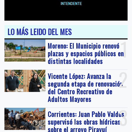
LO MÁS LEIDO DEL MES
1
Moreno: El Municipio renovó
plazas y espacios públicos en
distintas localidades
2
Vicente López: Avanza la
segunda etapa de renovación
del Centro Recreativo de
Adultos Mayores
3
Corrientes: Juan Pablo Valdés
supervisó las obras hídricas
sobre el arroyo Pirayuí