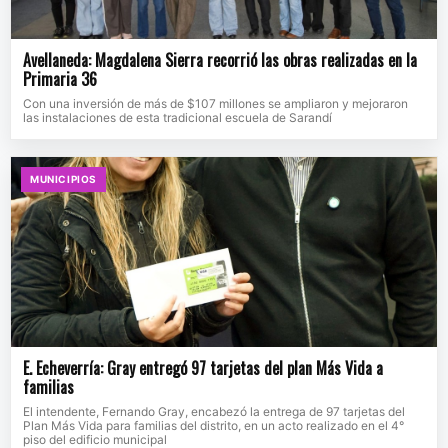
Avellaneda: Magdalena Sierra recorrió las obras realizadas en la
Primaria 36
Con una inversión de más de $107 millones se ampliaron y mejoraron
las instalaciones de esta tradicional escuela de Sarandí
MUNICIPIOS
E. Echeverría: Gray entregó 97 tarjetas del plan Más Vida a
familias
El intendente, Fernando Gray, encabezó la entrega de 97 tarjetas del
Plan Más Vida para familias del distrito, en un acto realizado en el 4°
piso del edificio municipal