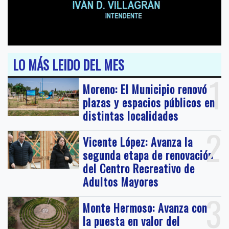
LO MÁS LEIDO DEL MES
1
Moreno: El Municipio renovó
plazas y espacios públicos en
distintas localidades
2
Vicente López: Avanza la
segunda etapa de renovación
del Centro Recreativo de
Adultos Mayores
3
Monte Hermoso: Avanza con
la puesta en valor del