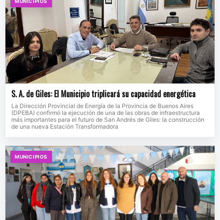
MUNICIPIOS
S. A. de Giles: El Municipio triplicará su capacidad energética
La Dirección Provincial de Energía de la Provincia de Buenos Aires
(DPEBA) confirmó la ejecución de una de las obras de infraestructura
más importantes para el futuro de San Andrés de Giles: la construcción
de una nueva Estación Transformadora
MUNICIPIOS