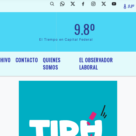
9.8º
arada de InterÃ©s General y Legislativo, por Ordenanza NÂº 6236/19 d
9.8º
El Tiempo en Capital Federal
HIVO
CONTACTO
QUIENES
EL OBSERVADOR
SOMOS
LABORAL