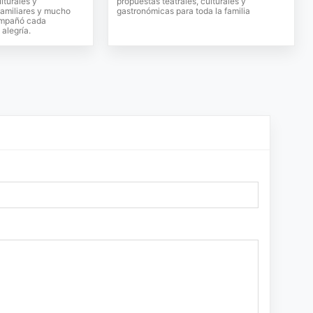
ulturales y
propuestas teatrales, culturales y
familiares y mucho
gastronómicas para toda la familia
ompañó cada
alegría.