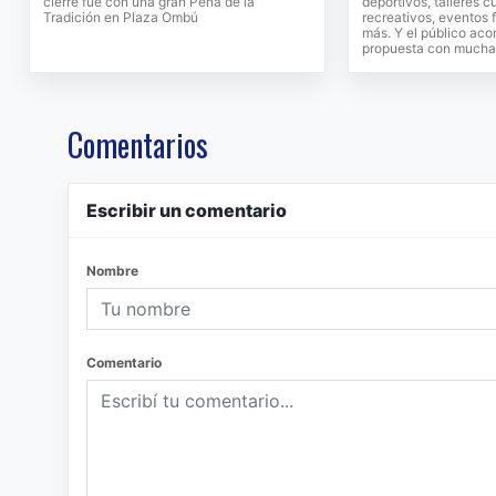
cierre fue con una gran Peña de la
deportivos, talleres c
Tradición en Plaza Ombú
recreativos, eventos 
más. Y el público ac
propuesta con mucha 
Comentarios
Escribir un comentario
Nombre
Comentario