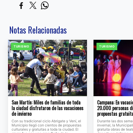
Notas Relacionadas
TURISMO
TURISMO
San Martín: Miles de familias de toda
Campana: En vacaci
la ciudad disfrutaron de las vacaciones
20.000 personas di
de invierno
propuestas gratuita
Con su tradicional ciclo Abrigate y Vení, el
Durante las dos sema
Municipio llegó con cientos de propuestas
invernal, la Municipa
culturales y gratuitas a toda la ciudad. El
gratuita obras de tea