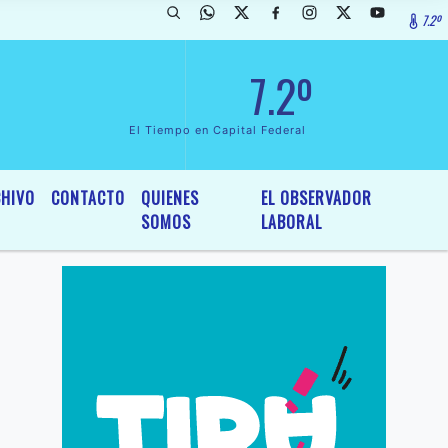
7.2º
ada de InterÃ©s General y Legislativo, por Ordenanza NÂº 6236/19 del
7.2º
El Tiempo en Capital Federal
HIVO
CONTACTO
QUIENES
EL OBSERVADOR
SOMOS
LABORAL