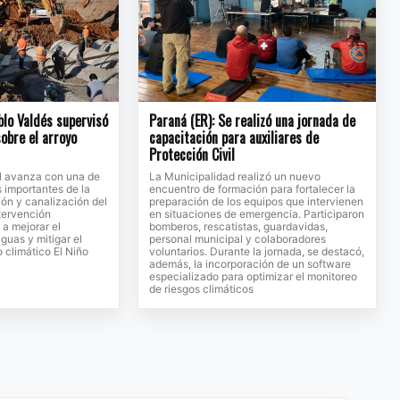
blo Valdés supervisó
Paraná (ER): Se realizó una jornada de
sobre el arroyo
capacitación para auxiliares de
Protección Civil
al avanza con una de
La Municipalidad realizó un nuevo
s importantes de la
encuentro de formación para fortalecer la
ión y canalización del
preparación de los equipos que intervienen
ntervención
en situaciones de emergencia. Participaron
 a mejorar el
bomberos, rescatistas, guardavidas,
guas y mitigar el
personal municipal y colaboradores
 climático El Niño
voluntarios. Durante la jornada, se destacó,
además, la incorporación de un software
especializado para optimizar el monitoreo
de riesgos climáticos