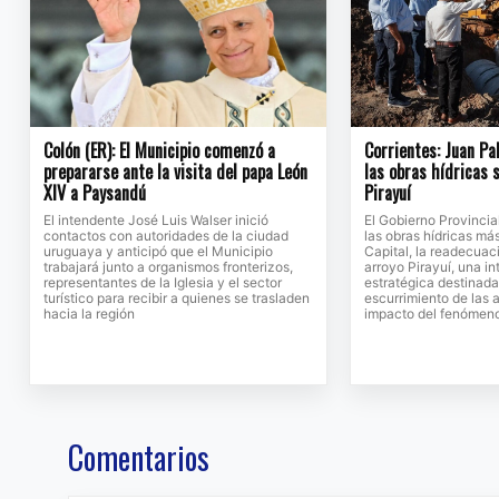
Colón (ER): El Municipio comenzó a
Corrientes: Juan Pa
prepararse ante la visita del papa León
las obras hídricas 
XIV a Paysandú
Pirayuí
El intendente José Luis Walser inició
El Gobierno Provinci
contactos con autoridades de la ciudad
las obras hídricas má
uruguaya y anticipó que el Municipio
Capital, la readecuac
trabajará junto a organismos fronterizos,
arroyo Pirayuí, una i
representantes de la Iglesia y el sector
estratégica destinada
turístico para recibir a quienes se trasladen
escurrimiento de las a
hacia la región
impacto del fenómeno
Comentarios