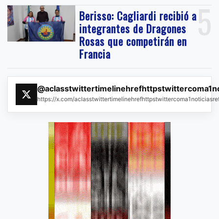
5
Berisso: Cagliardi recibió a
integrantes de Dragones
Rosas que competirán en
Francia
@aclasstwittertimelinehrefhttpstwittercoma1n
https://x.com/aclasstwittertimelinehrefhttpstwittercoma1noticias