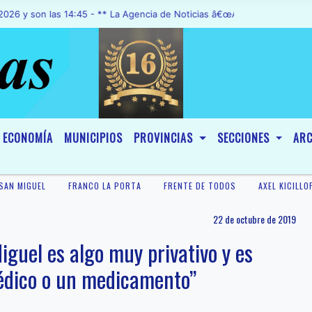
 las 14:45 - ** La Agencia de Noticias â€œA1 Noticiasâ€, fue decla
ECONOMÍA
MUNICIPIOS
PROVINCIAS
SECCIONES
ARC
SAN MIGUEL
FRANCO LA PORTA
FRENTE DE TODOS
AXEL KICILLO
22 de octubre de 2019
iguel es algo muy privativo y es
édico o un medicamento”