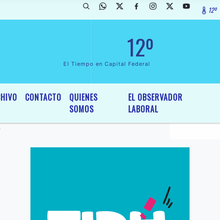
12º
rada de InterÃ©s General y Legislativo, por Ordenanza NÂº 6236/19 de
12º
El Tiempo en Capital Federal
HIVO
CONTACTO
QUIENES
EL OBSERVADOR
SOMOS
LABORAL
F