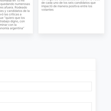
estimada en 15 mil
de cada uno de los seis candidatos que
a, quedando numerosas
impactó de manera positiva entre los
res afuera. Rodeado
votantes
tes y candidatos de la
ó las críticas a
ue “quiero que los
trabajo digno, con
rminar con la
conomía argentina”