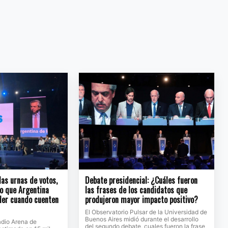
las urnas de votos,
Debate presidencial: ¿Cuáles fueron
lo que Argentina
las frases de los candidatos que
nder cuando cuenten
produjeron mayor impacto positivo?
El Observatorio Pulsar de la Universidad de
Buenos Aires midió durante el desarrollo
adio Arena de
del segundo debate, cuales fueron la frase