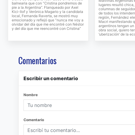
Malvinas Argentinas 
balnearia que con “Cristina pondremos de
lugares resultó chic
pie a la Argentina”. Flanqueado por Axel
columnas de seguido
Kici-llof y Verónica Magario y la candidata
de todos los intenden
local, Fernanda Raverta, se mostró muy
región, Fernández elev
emocionado y reflejó que “nunca me voy a
Macri manifestando q
olvidar del día que me encontré con Néstor
argentinos tengan un 
y del día que me reencontré con Cristina”
obra social, quiero te
‘uberización’ de la e
Comentarios
Escribir un comentario
Nombre
Comentario