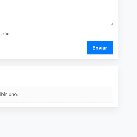
ación.
Enviar
bir uno.