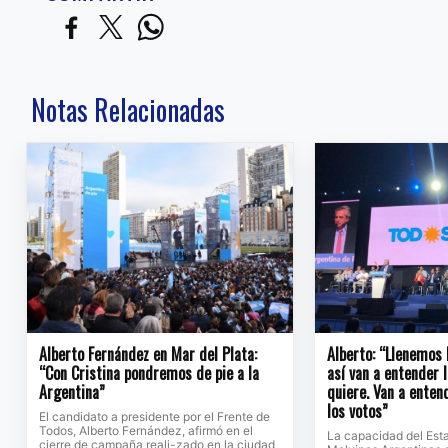
Notas Relacionadas
Alberto Fernández en Mar del Plata:
Alberto: “Llenemos 
“Con Cristina pondremos de pie a la
así van a entender 
Argentina”
quiere. Van a ente
los votos”
El candidato a presidente por el Frente de
Todos, Alberto Fernández, afirmó en el
La capacidad del Est
cierre de campaña reali-zado en la ciudad