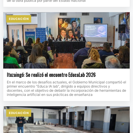
de la obra pública por parte del Estado Nacional
EDUCACIÒN
Ituzaingó: Se realizó el encuentro EducaLab 2026
En el marco de los desafíos actuales, el Gobierno Municipal compartió el
primer encuentro “Educa IA lab”, dirigido a equipos directivos y
docentes, con el objetivo de debatir la incorporación de herramientas de
inteligencia artificial en sus prácticas de enseñanza
EDUCACIÒN