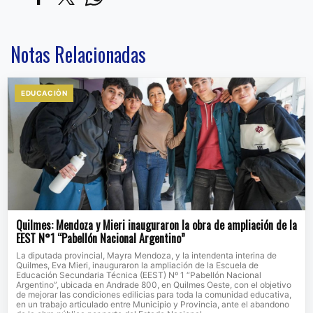
Notas Relacionadas
EDUCACIÒN
Quilmes: Mendoza y Mieri inauguraron la obra de ampliación de la
EEST N°1 “Pabellón Nacional Argentino”
La diputada provincial, Mayra Mendoza, y la intendenta interina de
Quilmes, Eva Mieri, inauguraron la ampliación de la Escuela de
Educación Secundaria Técnica (EEST) Nº 1 “Pabellón Nacional
Argentino”, ubicada en Andrade 800, en Quilmes Oeste, con el objetivo
de mejorar las condiciones edilicias para toda la comunidad educativa,
en un trabajo articulado entre Municipio y Provincia, ante el abandono