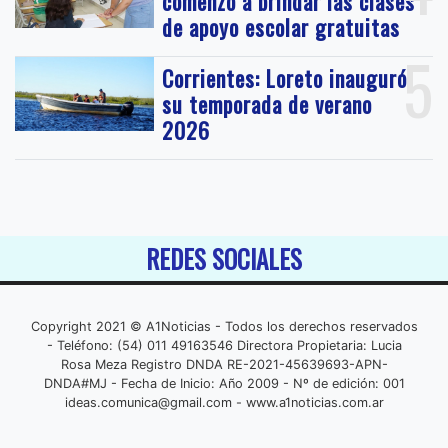
comenzó a brindar las clases
de apoyo escolar gratuitas
5
Corrientes: Loreto inauguró
su temporada de verano
2026
REDES SOCIALES
Copyright 2021 © A1Noticias - Todos los derechos reservados
- Teléfono: (54) 011 49163546 Directora Propietaria: Lucia
Rosa Meza Registro DNDA RE-2021-45639693-APN-
DNDA#MJ - Fecha de Inicio: Año 2009 - Nº de edición: 001
ideas.comunica@gmail.com
- www.a1noticias.com.ar