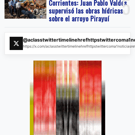
5
Corrientes: Juan Pablo Valdés
supervisó las obras hídricas
sobre el arroyo Pirayuí
@aclasstwittertimelinehrefhttpstwittercoma1n
https://x.com/aclasstwittertimelinehrefhttpstwittercoma1noticias