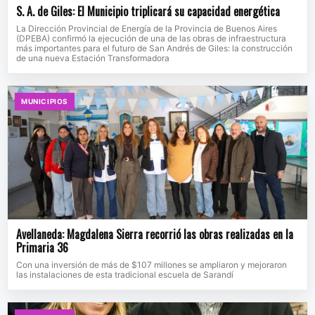
S. A. de Giles: El Municipio triplicará su capacidad energética
La Dirección Provincial de Energía de la Provincia de Buenos Aires
(DPEBA) confirmó la ejecución de una de las obras de infraestructura
más importantes para el futuro de San Andrés de Giles: la construcción
de una nueva Estación Transformadora
MUNICIPIOS
Avellaneda: Magdalena Sierra recorrió las obras realizadas en la
Primaria 36
Con una inversión de más de $107 millones se ampliaron y mejoraron
las instalaciones de esta tradicional escuela de Sarandí