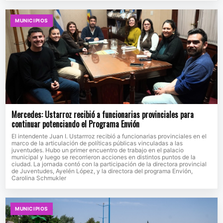
MUNICIPIOS
Mercedes: Ustarroz recibió a funcionarias provinciales para
continuar potenciando el Programa Envión
El intendente Juan I. Ustarrroz recibió a funcionarias provinciales en el
marco de la articulación de políticas públicas vinculadas a las
juventudes. Hubo un primer encuentro de trabajo en el palacio
municipal y luego se recorrieron acciones en distintos puntos de la
ciudad. La jornada contó con la participación de la directora provincial
de Juventudes, Ayelén López, y la directora del programa Envión,
Carolina Schmukler
MUNICIPIOS