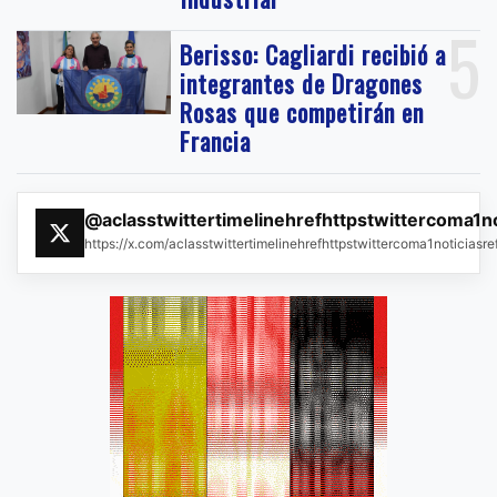
5
Berisso: Cagliardi recibió a
integrantes de Dragones
Rosas que competirán en
Francia
@aclasstwittertimelinehrefhttpstwittercoma1n
https://x.com/aclasstwittertimelinehrefhttpstwittercoma1noticias