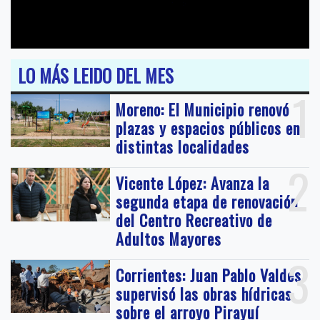
LO MÁS LEIDO DEL MES
1
Moreno: El Municipio renovó
plazas y espacios públicos en
distintas localidades
2
Vicente López: Avanza la
segunda etapa de renovación
del Centro Recreativo de
Adultos Mayores
3
Corrientes: Juan Pablo Valdés
supervisó las obras hídricas
sobre el arroyo Pirayuí