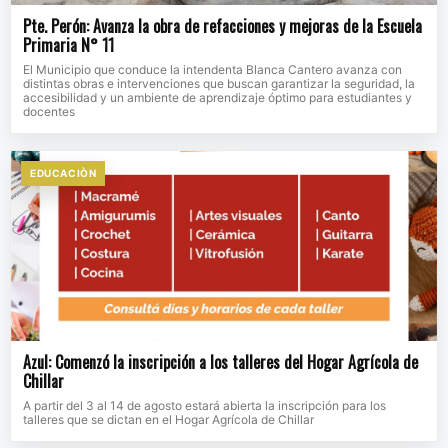
Pte. Perón: Avanza la obra de refacciones y mejoras de la Escuela
Primaria N° 11
El Municipio que conduce la intendenta Blanca Cantero avanza con
distintas obras e intervenciones que buscan garantizar la seguridad, la
accesibilidad y un ambiente de aprendizaje óptimo para estudiantes y
docentes
EDUCACIÒN
Azul: Comenzó la inscripción a los talleres del Hogar Agrícola de
Chillar
A partir del 3 al 14 de agosto estará abierta la inscripción para los
talleres que se dictan en el Hogar Agrícola de Chillar