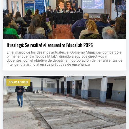
Ituzaingó: Se realizó el encuentro EducaLab 2026
En el marco de los desafíos actuales, el Gobierno Municipal compartió el
primer encuentro “Educa IA lab”, dirigido a equipos directivos y
docentes, con el objetivo de debatir la incorporación de herramientas de
inteligencia artificial en sus prácticas de enseñanza
EDUCACIÒN